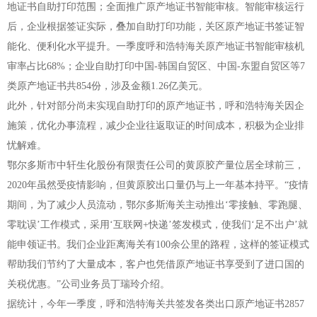
地证书自助打印范围；全面推广原产地证书智能审核。智能审核运行
后，企业根据签证实际，叠加自助打印功能，关区原产地证书签证智
能化、便利化水平提升。一季度呼和浩特海关原产地证书智能审核机
审率占比68%；企业自助打印中国-韩国自贸区、中国-东盟自贸区等7
类原产地证书共854份，涉及金额1.26亿美元。
此外，针对部分尚未实现自助打印的原产地证书，呼和浩特海关因企
施策，优化办事流程，减少企业往返取证的时间成本，积极为企业排
忧解难。
鄂尔多斯市中轩生化股份有限责任公司的黄原胶产量位居全球前三，
2020年虽然受疫情影响，但黄原胶出口量仍与上一年基本持平。“疫情
期间，为了减少人员流动，鄂尔多斯海关主动推出‘零接触、零跑腿、
零耽误’工作模式，采用‘互联网+快递’签发模式，使我们‘足不出户’就
能申领证书。我们企业距离海关有100余公里的路程，这样的签证模式
帮助我们节约了大量成本，客户也凭借原产地证书享受到了进口国的
关税优惠。”公司业务员丁瑞玲介绍。
据统计，今年一季度，呼和浩特海关共签发各类出口原产地证书2857