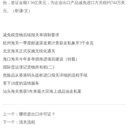
份，签证金额3.56亿美元，为企业出口产品减免进口方关税约744万美
元。（靳谦/文）
减免税货物后续报关单填制要求
杭州海关一季度邮递渠道累计查获走私象牙3千余克
北京海关正式实施无纸化通关
海口海关今年多举措推进项目建设（转载）
国际货运谨记货物所有权(二)
危险品从香港码头提柜进口报关详细的流程手续
零下18度的温情服务
汕头海关查获5年来最大宗海上成品油走私案
上一个：
哪些是出口许可证？
下一个：
清关流程