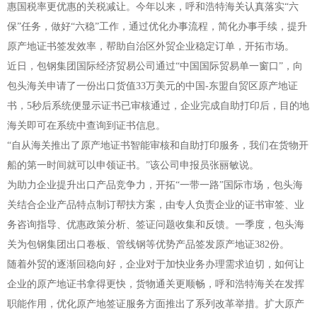
惠国税率更优惠的关税减让。今年以来，呼和浩特海关认真落实“六
保”任务，做好“六稳”工作，通过优化办事流程，简化办事手续，提升
原产地证书签发效率，帮助自治区外贸企业稳定订单，开拓市场。
近日，包钢集团国际经济贸易公司通过“中国国际贸易单一窗口”，向
包头海关申请了一份出口货值33万美元的中国-东盟自贸区原产地证
书，5秒后系统便显示证书已审核通过，企业完成自助打印后，目的地
海关即可在系统中查询到证书信息。
“自从海关推出了原产地证书智能审核和自助打印服务，我们在货物开
船的第一时间就可以申领证书。”该公司申报员张丽敏说。
为助力企业提升出口产品竞争力，开拓“一带一路”国际市场，包头海
关结合企业产品特点制订帮扶方案，由专人负责企业的证书审签、业
务咨询指导、优惠政策分析、签证问题收集和反馈。一季度，包头海
关为包钢集团出口卷板、管线钢等优势产品签发原产地证382份。
随着外贸的逐渐回稳向好，企业对于加快业务办理需求迫切，如何让
企业的原产地证书拿得更快，货物通关更顺畅，呼和浩特海关在发挥
职能作用，优化原产地签证服务方面推出了系列改革举措。扩大原产