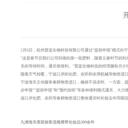
2月6日，杭州普蓝生物科技有限公司通过“提前申报”模式
“这是春节后我们公司到港的第一批肥料，随着立春时节的到
关的等待时间，通关很便利。”普蓝生物科技的经理滕秋月介
随着天气转暖，宁波口岸的化肥、农药和农用机械等物资进口量
宁波海关主动服务春耕物资进口，确保不误农时。一方面，提
步申报”“提前申报”和“预约加班”等多种便利模式通关，大
波口岸化肥、农药等春耕物资进口整体通关时长较去年同期压
九洲海关查获旅客违规携带化妆品300余件