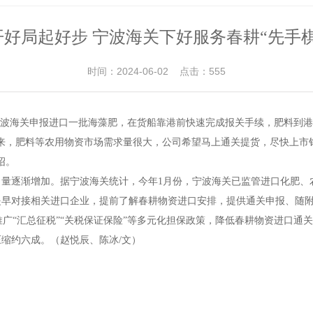
开好局起好步 宁波海关下好服务春耕“先手棋
时间：2024-06-02 点击：555
向宁波海关申报进口一批海藻肥，在货船靠港前快速完成报关手续，肥料到
来，肥料等农用物资市场需求量很大，公司希望马上通关提货，尽快上市
绍。
逐渐增加。据宁波海关统计，今年1月份，宁波海关已监管进口化肥、农药等
早对接相关进口企业，提前了解春耕物资进口安排，提供通关申报、随附
力推广“汇总征税”“关税保证保险”等多元化担保政策，降低春耕物资进口
缩约六成。（赵悦辰、陈冰/文）