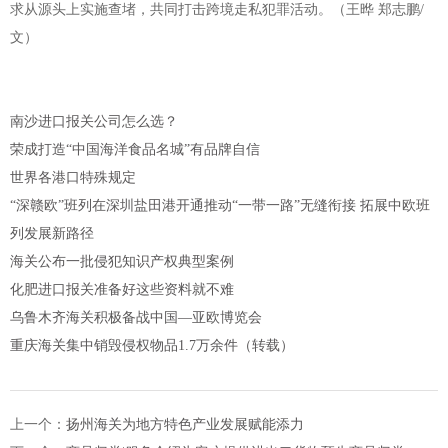
求从源头上实施查堵，共同打击跨境走私犯罪活动。（王晔 郑志鹏/
文）
​南沙进口报关公司怎么选？
荣成打造“中国海洋食品名城”有品牌自信
世界各港口特殊规定
“深赣欧”班列在深圳盐田港开通推动“一带一路”无缝衔接 拓展中欧班
列发展新路径
海关公布一批侵犯知识产权典型案例
化肥进口报关准备好这些资料就不难
乌鲁木齐海关积极备战中国—亚欧博览会
重庆海关集中销毁侵权物品1.7万余件（转载）
上一个：
扬州海关为地方特色产业发展赋能添力