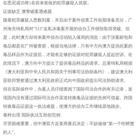
在悉尼成功将1名前来签收的犯罪嫌疑人抓获。
证据缺乏 澳警破案遇难题
随着犯罪嫌疑人悉数到案，并且由于案件侦查工作前期准备充分，广
州海关缉私局对“513”走私冰毒案开展的侦办工作很快取得突破。但
是，此时澳方却传来案件侦办活动陷入僵局的消息：由于涉案邮包和
毒品都是在广州被查获，根据当地法律，只有中方向澳方提供此案的
毒品样品作为证据后，才能有足够的证据对犯罪嫌疑人提起控诉。在
此情况下，澳方向中方提出了提供毒品样品的请求。总署缉私局根据
《澳大利亚和中华人民共和国关于刑事司法协助条约》，建议澳大利
亚联邦警察通过澳大利亚政府正式向中国政府提出司法协助请求。
但在实际操作中，办案人员仔细查阅了国际司法合作的有关记录，发
现国内没有通过国际司法合作渠道转换毒品证据的先例可借鉴。跨国
转换毒品证据这一执法难题，使澳方的侦办工作继续原地踏步。
毒样出境 国际执法互助创范例
尽管困难重重，但中澳双方反复商量后决定：不妨做做“第一个吃螃蟹
的人”。