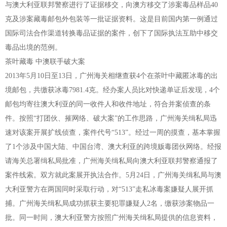
与澳大利亚联邦警察进行了证据移交，向澳方移交了涉案毒品样品40
克及涉案藏毒邮包外包装等一批证据资料。这是目前国内第一例通过
国际司法合作渠道转换毒品证据的案件，创下了国际执法互助中移交
毒品出境的范例。
茶叶藏毒 中澳联手破大案
2013年5月10日至13日，广州海关相继查获4个在茶叶中藏匿冰毒的出
境邮包，共缴获冰毒7981.4克。经办案人员比对快递单证后发现，4个
邮包均寄往澳大利亚的同一收件人和收件地址，符合并案侦查的条
件。按照“打团伙、摧网络、破大案”的工作思路，广州海关缉私局迅
速对该案开展扩线侦查，案件代号“513”。经过一周的摸查，基本掌握
了1个涉及中国大陆、中国台湾、澳大利亚的跨境贩毒团伙网络。经报
请海关总署缉私局批准，广州海关缉私局向澳大利亚联邦警察通报了
案件线索。双方就此案展开执法合作。5月24日，广州海关缉私局与澳
大利亚警方在两国同时采取行动，对“513”走私冰毒案嫌疑人展开抓
捕。广州海关缉私局成功抓获主要犯罪嫌疑人2名，缴获涉案物品一
批。同一时间，澳大利亚警方按照广州海关缉私局提供的信息资料，