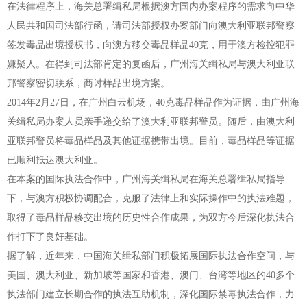
在法律程序上，海关总署缉私局根据澳方国内办案程序的需求向中华
人民共和国司法部行函，请司法部授权办案部门向澳大利亚联邦警察
签发毒品出境授权书，向澳方移交毒品样品40克，用于澳方检控犯罪
嫌疑人。在得到司法部肯定的复函后，广州海关缉私局与澳大利亚联
邦警察密切联系，商讨样品出境方案。
2014年2月27日，在广州白云机场，40克毒品样品作为证据，由广州海
关缉私局办案人员亲手递交给了澳大利亚联邦警员。随后，由澳大利
亚联邦警员将毒品样品及其他证据携带出境。目前，毒品样品等证据
已顺利抵达澳大利亚。
在本案的国际执法合作中，广州海关缉私局在海关总署缉私局指导
下，与澳方积极协调配合，克服了法律上和实际操作中的执法难题，
取得了毒品样品移交出境的历史性合作成果，为双方今后深化执法合
作打下了良好基础。
据了解，近年来，中国海关缉私部门积极拓展国际执法合作空间，与
美国、澳大利亚、新加坡等国家和香港、澳门、台湾等地区的40多个
执法部门建立长期合作的执法互助机制，深化国际禁毒执法合作，力