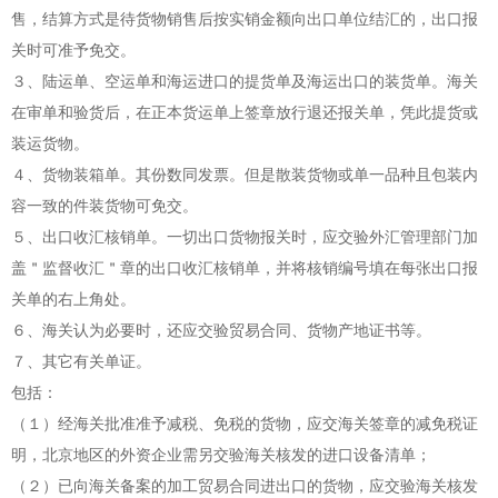
售，结算方式是待货物销售后按实销金额向出口单位结汇的，出口报
关时可准予免交。
３、陆运单、空运单和海运进口的提货单及海运出口的装货单。海关
在审单和验货后，在正本货运单上签章放行退还报关单，凭此提货或
装运货物。
４、货物装箱单。其份数同发票。但是散装货物或单一品种且包装内
容一致的件装货物可免交。
５、出口收汇核销单。一切出口货物报关时，应交验外汇管理部门加
盖＂监督收汇＂章的出口收汇核销单，并将核销编号填在每张出口报
关单的右上角处。
６、海关认为必要时，还应交验贸易合同、货物产地证书等。
７、其它有关单证。
包括：
（１）经海关批准准予减税、免税的货物，应交海关签章的减免税证
明，北京地区的外资企业需另交验海关核发的进口设备清单；
（２）已向海关备案的加工贸易合同进出口的货物，应交验海关核发