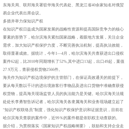
东海关局、联邦海关署驻华海关代表处、黑龙江省40余家知名对俄贸
易企业代表出席会议。
多措并举力保知识产权
在知识产权日益成为国家发展的战略性资源和提高国际竞争力的核心
要素的形势下，哈尔滨海关紧扣国家战略，着眼地方发展，关注企业
需求，加大知识产权保护力度，不断完善执法机制，提高执法效能，
取得显著成效。据统计，今年1—4月，哈尔滨海关共查获进出口侵权
案件62起，比2010年同期增长了52%,其中进口13起，出口49起，案值
27.9万元，查获侵权货物2566件。
海关作为知识产权边境保护的主管部门，在保证高效通关的前提下，
要从每天数以千计的进出境旅客行李物品及进出口货物中准确查获侵
权货物，提高海关现场监管人员的执法能力是关键。哈尔滨海关法规
处处长李勇智告诉记者，哈尔滨海关各隶属海关和业务现场建立起了
“知识产权联络员”制度，强化知识产权保护意识和证据意识，目前在
哈尔滨海关查获的案件中，近99％的案件都是依职权主动查获的。
据介绍，为贯彻落实《国家知识产权战略纲要》，鼓励和支持企业走