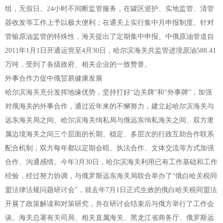
组，无假日、24小时不间断监管服务，在罐区巡护、实地监管、清管
器收发等工作上予以极大便利；在通关上实行集中月申报制度。针对
管输原油监管的特殊性，海关提出了定期集中申报。中俄原油管道自
2011年1月1日开通运营至4月30日，哈尔滨海关共监管进境原油588.41
万吨，受到了各级政府、相关企业的一致赞誉。
外事合作力促中俄贸易健康发展
哈尔滨海关充分发挥地缘优势，坚持打好“边关牌”和“外事牌”，加强
对俄海关的外事合作，通过近年来的不懈努力，建立起哈尔滨海关与
远东海关局之间、哈尔滨海关缉私局与俄远东缉私海关之间、双方隶
属边境海关之间三个层面的长期、稳定、多层次的行政互助合作联系
配合机制，双方每年都以定期会晤、执法合作、文体交流等方式加强
合作、沟通感情。今年3月30日，哈尔滨海关利用已有工作基础和工作
经验，经过努力协调，与俄罗斯远东海关局联合举办了“俄白哈关税同
盟法律法规问题研讨会”，就去年7月1日正式生效的俄白哈关税同盟法
开展了政策解读和对策研究，并在研讨会结束后与俄方举行了工作会
谈。海关总署有关司局、相关直属海关、黑龙江省商务厅、俄罗斯远