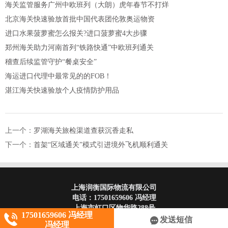
海关监管服务广州中欧班列（大朗）虎年春节不打烊
北京海关快速验放首批中国代表团伦敦奥运物资
进口水果菠萝蜜怎么报关?进口菠萝蜜4大步骤
郑州海关助力河南首列“铁路快通”中欧班列通关
稽查后续监管守护“餐桌安全”
海运进口代理中最常见的的FOB！
湛江海关快速验放个人疫情防护用品
上一个：
罗湖海关旅检渠道查获沉香走私
下一个：
首架“区域通关”模式引进境外飞机顺利通关
上海润衡国际物流有限公司
电话：
17501659606 冯经理
上海市虹口区物华路288号
17501659606 冯经理
发送短信
冯经理