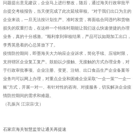
问题提出意见建议，企业马上进行整改，随后，通过海关行政审批平
台提交考核报告，当天便完成了此次延续审核。“对于我们出口为主的
企业来说，一旦无法按计划生产、准时发货，将面临合同违约和货物
损失的双重打击，在这样一个特殊时期能让我们这么快速便捷的办理
业务，真的十分感激。”顺利拿到审核结果，产品可以如期加工出口，
李秀英悬着的心总算放下了。
疫情防控期间，即墨海关大力响应企业诉求，简化手续、压缩时限，
支持辖区企业复工复产。鼓励以少接触、无接触的方式办理业务，对
于行政审批事项、企业注册、变更、注销、出口食品生产企业备案等
业务均可以网上办理，对重点企业和困难企业采取“一企一策”“一企一
账”方式，开展一对一、有针对性的咨询、对接服务，切实解决企业疫
情防控期间的需求和难题。
（孔振兴 江淙淙/文）
石家庄海关智慧监管让通关再提速