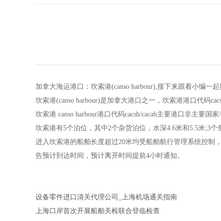
加拿大海运港口：坎索港(canso harbour),接下来跟着小
坎索港(canso harbour)是加拿大港口之一，坎索港港口
坎索港 canso harbour港口代码cacsh/cacah主要港口
坎索港有5个泊位，其中2个杂货泊位，水深4.6米和5.5米;3个
进入坎索港的船舶长度超过20米均受船舶航行管理系统控制，呼叫“
告预计到达时间，预计离开时间提前4小时通知。
设备零件进口清关代理公司_上海机场通关指南
上海口岸首次开展船舶关检联合登临检查