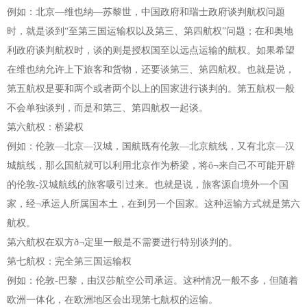
例如：北京—维也纳—苏黎世，中国政府和瑞士政府谈判航权问题
时，就是谈到“至第三国运输权以及第三、第四航权”问题；在和奥地
利政府谈判航权时，谈的则是授权国至以远点运输的航权。如果希望
在维也纳允许上下旅客和货物，还要谈第三、第四航权。也就是说，
第五航权是要和两个或者两个以上的国家进行谈判的。第五航权一般
不会单独谈判，而是和第三、第四航权一起谈。
第六航权：桥梁权
例如：伦敦—北京—汉城，国航既有伦敦—北京航线，又有北京—汉
城航线，那么国航就可以利用北京作为桥梁，将ô¬来自己不可能开辟
的伦敦-汉城航线的旅客吸引过来。也就是说，旅客源自境外一个国
家，经¬承运人所属国本土，在到另一个国家。这种运输方式就是第六
航权。
第六航权在双方ð¬定里一般是不需要进行特别谈判的。
第七航权：完全第三国运输权
例如：伦敦-巴黎，由汉莎航空公司承运。这种情况一般不多，但随着
欧洲一体化，在欧洲地区会出现第七航权的运输。