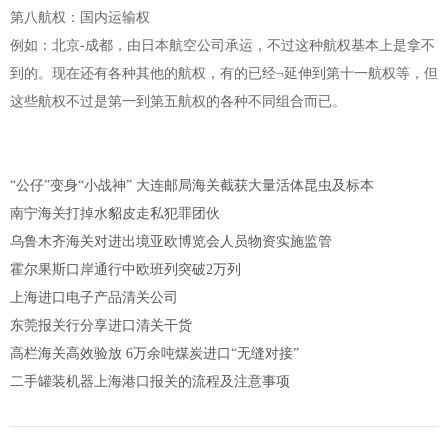
第八航权：国内运输权
例如：北京-成都，由日本航空公司承运，不过这种航权基本上是拿不
到的。现在还有各种其他的航权，有的已经¬延伸到第十一航权等，但
这些航权不过是第一到第五航权的各种不同组合而已。
“公仔”变身“小战神” 大连邮局海关截获大量活体昆虫及标本
南宁海关打掉水貂皮走私犯罪团伙
乌鲁木齐海关对进出境亚欧博览会人员物资实施监管
霍尔果斯口岸通行中欧班列突破2万列
上海进口电子产品清关公司
东莞报关行分享进口清关干货
高栏海关高效验放 6万余吨煤炭进口“无缝对接”
二手罐装机器上海港口报关的流程及注意事项