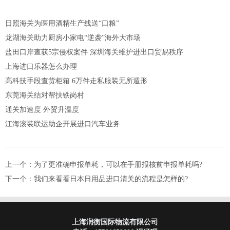
日照海关为医用酒精生产线送“口粮”
龙湖海关助力厨房小家电“逆袭”海外大市场
盐田口岸查获5宗侵权案件 深圳海关维护进出口贸易秩序
上海进口乐器怎么办理
高科技手段查货柜箱 6万件走私服装无所遁形
东莞海关结对帮扶铁岗村
通关加速度 外贸升温度
江海滚装联运助企开展进口汽车业务
上一个：
为了更准确申报单耗，可以在手册报核前申报单耗吗?
下一个：
我们来看看日本日用品进口清关的流程是怎样的?
上海润衡国际物流有限公司