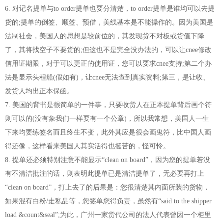
6. 对记名提单与to order提单也要分清楚，to order提单是谁均可以去提
货的;提单的倒签、顺签、预借，美线基本是不能操作的。因为美国是
法制社会，美国人的思想是较前位的，其发现货不对板或货值下降
了，其将找空子不要货的;但这也不是完全没办法的，可以让cnee修改
信用证期限，对于可以更正的使用证，您可以要求cnee支持;第二个办
法是显示头程船(假如有)，让cnee无法查到真实资料;第三，是让收、
发货人均出正本保函。
7. 美国的背书是很简单的一件事，只要收货人在正本提单背后画个符
则可以的(没有象我们一样要有一个公章)，所以我常想，美国人一生
下来均要练签名而且终生不变，此外其应是很会画鬼符，比中国人画
得还像，这样看来美国人其实活得也挺苦的，怪可怜。
8. 提单还必须特别注意不能显示“clean on board”，因为您的提单若没
有不清洁批注的话，则表明此提单已是清洁提单了，无必要再打上
“clean on board”，打上去了的后果是：您很清楚其内面所装的货物，
如果混有白粉/走私品等，您签单您得负责，虽然有“said to the shipper
load &count&seal”;为此，广州一家货代公司的法人代表曾因一个柜里