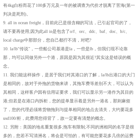
有4kg白粉而花了100多万元及一年的被调查为代价才脱离了苦海(第一
判决是死刑)。
9. all in ocean freight，目前此已是很含糊的写法，已引起官司的了，
请不要再使用;因为此all in是包含了o/f、orc、ddc、baf、doc、h/c、
local charge中那部分，您自己都拧不清，对吧?
10. la/lb“传说”，一些船公司基港是la，一些是lb，但我们现不论靠
那，均可以同做另外一个港，原因是因为其很近?其实这是错误的概
念。
11. 我们能这样操作，是居于我们对其港口的了解，la/lb出港口的大门
是相同的，故对于外拖的货物来讲，其拖车费等差别不大，可以认为
其相同，这样客户因有信用证要求，我们可以显示另一港作为其目的
港;但若是在港口内拆柜，您的提单显示着是另外一港名，那则麻烦
了，您的代理必须将货物拖到与提单相同的地点去清关，大约要花多
usd100/柜，此费用您得背了，故一定要有清楚的概念。
12. 另附：美国的地名重复很多;拖车有限制;不同的洲相同的名字是很
多的，您若不写清洲名，将会是可怕的，有可能您要花多几倍的运费