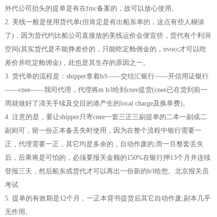
外代公司抬头的提单是有在fmc备案的，故可以放心使用。
2. 美线一般是使用货代单(但肯定是有出船东单的，这点有些人糊涂
了)，因为货代约比船公司直接放的美线运价会便宜些，货代有个利润
空间(其实货代是不能挣差价的，只能吃定舱佣金的，nvocc才可以吃
差价并吃定舱佣金)，此也是其生存的原因之一。
3. 货代单的流程是：shipper拿着b/l——交结汇银行——开信用证银行
——cnee——我司代理，代理将m b/l给到cnee提货(cnee已在货到前一
周就做好了清关手续及交目的港产生的local charge及换单费)。
4. 注意的是，要让shipper只寄cnee一套三正三副提单的二本一副或二
副则可，留一份正本备丢失时使用，因为在整个流程中银行需要一
正，代理需要一正，其它均是多余的，自动作废的;而一旦整套丢失
后，后果将是可怕的，必须要报关金额的150%在银行押13个月并连续
登报三天，然后船东或货代才可以再出一份新的b/l给您。北京报关员
考试
5. 提单的有效期是12个月，一正本背书提货后其它自动作废;副本几乎
无作用。