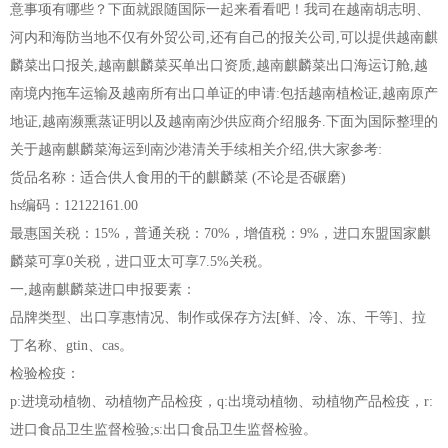
意事项有哪些？下面就跟随国际一起来看看吧！我司在越南胡志明、
河内和海防当地不仅有外贸公司,还有自己的报关公司,可以提供越南麒
麟菜出口报关,越南麒麟菜买单出口资质,越南麒麟菜出口海运订舱,越
南境内拖车运输及越南所有出口单证的申请:包括越南植检证,越南原产
地证,越南濒熏蒸证明以及越南南沙供应商介绍服务.下面为国际整理的
关于越南麒麟菜海运到南沙港清关手续相关介绍,供大家参考:
货品名称：适合供人食用的干的麒麟菜 (不论是否碾磨)
hs编码：12122161.00
最惠国关税：15%，普通关税：70%，增值税：9%，进口东盟国家麒
麟菜可享0关税，进口亚太可享7.5%关税。
一,越南麒麟菜进口申报要素：
品牌类型、出口享惠情况、制作或保存方法[鲜、冷、冻、干等]、拉
丁名称、gtin、cas。
检验检疫：
p:进境动植物、动植物产品检疫，q:出境动植物、动植物产品检疫，r:
进口食品卫生监督检验;s:出口食品卫生监督检验。