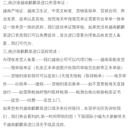
二,南沙港越南麒麟菜进口所需单证：
越南产地证、越南卫生证、中英文标签、货物装箱单、贸易合同、商
业发票、提单以及其他。按照海关申报规范单证需要符合单单一致单
证一致单货一致的原则，我们提供单证预审核。如果您没有越南麒麟
菜进口资质我们可以免费提供，首次进口需要办理食品收发货人备
案，我们可代办。
三,南沙港麒麟菜进口流程简述：
办理收发货人备案——我们越南公司可以代理订舱——越南装船发货
——预审核单证（先发正本单据图片给我司审核完在邮寄正本单据）
——货物到港前我司可以提前1-2天报关报检（取得舱单）——海关审
价——出税单——缴税——货物到港后换单——如不需查验海关直接
放行——如需商检抽样预约取样检测——检测合格出检验检疫证书
——提货——结费——送货上门。
如果您有对越南麒麟菜进口报关有任何疑问，欢迎评论区告诉给我
们，我们将会看到的,第一时间帮助到您！下面国际小编为大家解答关
于越南麒麟菜进口清关手续及流程。