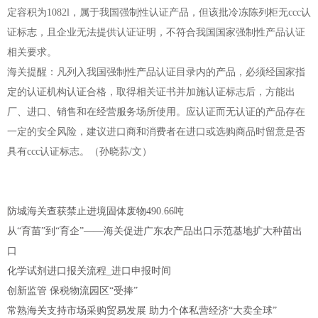
定容积为1082l，属于我国强制性认证产品，但该批冷冻陈列柜无ccc认
证标志，且企业无法提供认证证明，不符合我国国家强制性产品认证
相关要求。
海关提醒：凡列入我国强制性产品认证目录内的产品，必须经国家指
定的认证机构认证合格，取得相关证书并加施认证标志后，方能出
厂、进口、销售和在经营服务场所使用。应认证而无认证的产品存在
一定的安全风险，建议进口商和消费者在进口或选购商品时留意是否
具有ccc认证标志。（孙晓荪/文）
防城海关查获禁止进境固体废物490.66吨
从“育苗”到“育企”——海关促进广东农产品出口示范基地扩大种苗出
口
化学试剂进口报关流程_进口申报时间
创新监管 保税物流园区“受捧”
常熟海关支持市场采购贸易发展 助力个体私营经济“大卖全球”