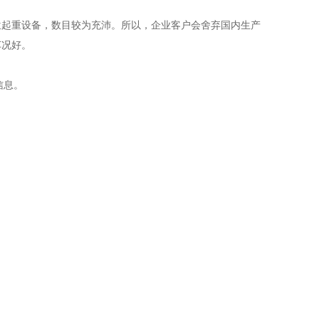
位起重设备，数目较为充沛。所以，企业客户会舍弃国内生产
车况好。
信息。