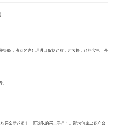
程
通关经验，协助客户处理进口货物疑难，时效快，价格实惠，是
告。
望购买全新的吊车，而选取购买二手吊车。那为何企业客户会