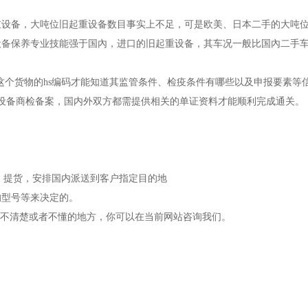
重设备，大吨位旧起重设备数目事实上不足，可是欧美、日本二手的大吨
设备保养专业技能强于国內，进口的旧起重设备，其车况一般比国內二手
这个货物的hs编码才能知道其监管条件、检疫条件有哪些以及申报要素等
设备商检备案，国内外双方都需提供相关的单证资料才能顺利完成通关。
。
税，提货，安排国内派送到客户指定目的地
的型号等来决定的。
果不清楚或者不懂的地方，你可以在当前网站咨询我们。