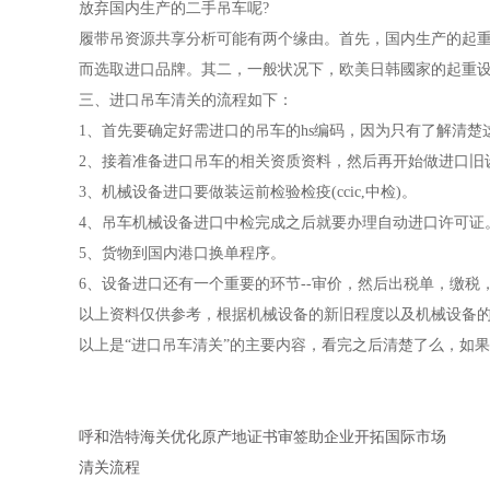
放弃国内生产的二手吊车呢?
履带吊资源共享分析可能有两个缘由。首先，国内生产的起
而选取进口品牌。其二，一般状况下，欧美日韩國家的起重
三、进口吊车清关的流程如下：
1、首先要确定好需进口的吊车的hs编码，因为只有了解清楚
2、接着准备进口吊车的相关资质资料，然后再开始做进口旧
3、机械设备进口要做装运前检验检疫(ccic,中检)。
4、吊车机械设备进口中检完成之后就要办理自动进口许可证
5、货物到国内港口换单程序。
6、设备进口还有一个重要的环节--审价，然后出税单，缴
以上资料仅供参考，根据机械设备的新旧程度以及机械设备
以上是“进口吊车清关”的主要内容，看完之后清楚了么，如
呼和浩特海关优化原产地证书审签助企业开拓国际市场
清关流程