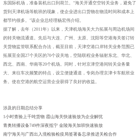
东国际机场，准备装机出口到荷兰。“海关开通空空转关业务，避免了
货到天津机场等航班的现象，使企业进出口货物在物流时间和成本上
都节约很多。”该企业总经理杨宏伟介绍。
据了解，去年（2011年）以来，天津机场海关大力拓展与周边机场间
的转关物流通道。先后与大连、广州、太原、沈阳等空港海关签订转
关货物监管联系配合办法，截至目前，天津空港口岸转关业务范围已
拓展至全国27个关区的70个设关地，空陆联程业务辐射东北、华北、
西北、西南、华南等20个机场。同时，针对京津空港间转关业务量
大、来往车次频繁的特点，设立便捷通道，专岗办理京津卡车航班业
务。使在空港的航空运营企业获得了良好的收益。
涉及的日期总结分享
1小时查验上千吨货物 霞山海关快速验放为企业解忧
青奥转播设备749件深夜抵宁 金陵海关加班快速验放
南宁海关与广西出入境检验检疫局签署备忘录推进关检合作