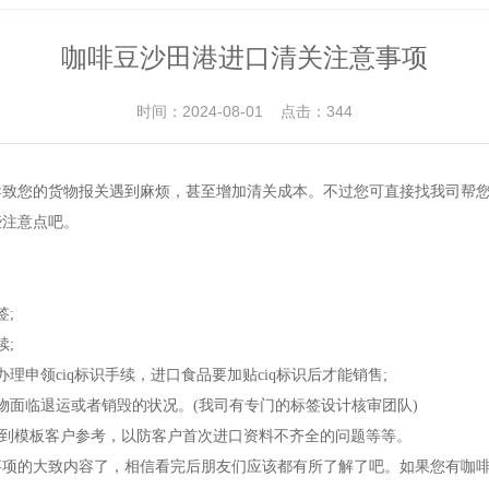
咖啡豆沙田港进口清关注意事项
时间：2024-08-01 点击：344
导致您的货物报关遇到麻烦，甚至增加清关成本。不过您可直接找我司帮
些注意点吧。
;
;
申领ciq标识手续，进口食品要加贴ciq标识后才能销售;
物面临退运或者销毁的状况。(我司有专门的标签设计核审团队)
给到模板客户参考，以防客户首次进口资料不齐全的问题等等。
事项的大致内容了，相信看完后朋友们应该都有所了解了吧。如果您有咖